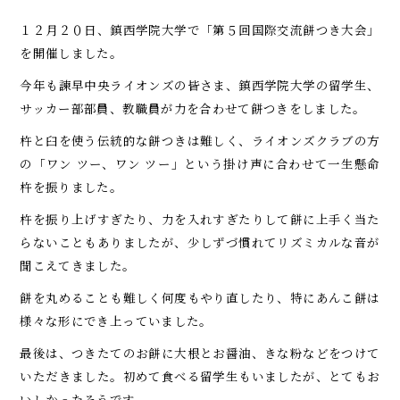
１２月２０日、鎮西学院大学で「第５回国際交流餅つき大会」
を開催しました。
今年も諫早中央ライオンズの皆さま、鎮西学院大学の留学生、
サッカー部部員、教職員が力を合わせて餅つきをしました。
杵と臼を使う伝統的な餅つきは難しく、ライオンズクラブの方
の「ワン ツー、ワン ツー」という掛け声に合わせて一生懸命
杵を振りました。
杵を振り上げすぎたり、力を入れすぎたりして餅に上手く当た
らないこともありましたが、少しずづ慣れてリズミカルな音が
聞こえてきました。
餅を丸めることも難しく何度もやり直したり、特にあんこ餅は
様々な形にでき上っていました。
最後は、つきたてのお餅に大根とお醤油、きな粉などをつけて
いただきました。初めて食べる留学生もいましたが、とてもお
いしかったそうです。