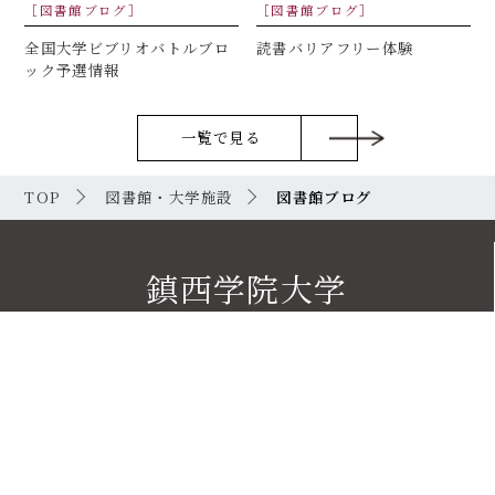
［図書館ブログ］
［図書館ブログ］
全国大学ビブリオバトルブロ
読書バリアフリー体験
ック予選情報
一覧で見る
TOP
図書館・大学施設
図書館ブログ
鎮西学院大学
CHINZEI GAKUIN UNIVERSITY
〒854-0082
長崎県諫早市西栄田町1212番地1
TEL：0957-26-1234(代表)
E-mail：koho@wesleyan.ac.jp