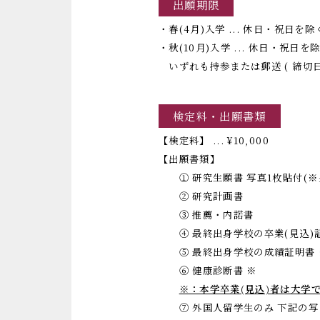
出願期限
・春(4月)入学 ... 休日・祝日を
・秋(10月)入学 ... 休日・祝日
いずれも持参または郵送 ( 締切
検定料・出願書類
【検定料】 ... ¥10,000
【出願書類】
① 研究生願書 写真1枚貼付(※タ
② 研究計画書
③ 推薦・内諾書
④ 最終出身学校の卒業(見込)
⑤ 最終出身学校の成績証明書
⑥ 健康診断書
※
※：本学卒業(見込)者は大学
⑦ 外国人留学生のみ 下記の写