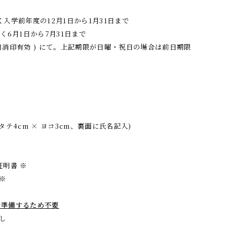
除く入学前年度の12月1日から1月31日まで
を除く6月1日から7月31日まで
日消印有効 ) にて。上記期限が日曜・祝日の場合は前日期限
テ4cm × ヨコ3cm、裏面に氏名記入)
証明書
※
※
で準備するため不要
し