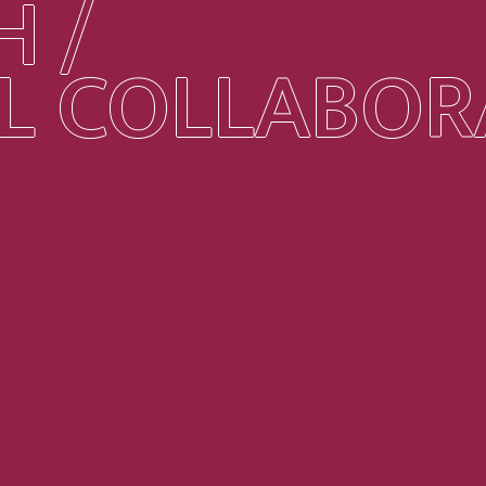
H /
L COLLABOR