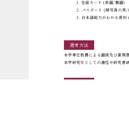
1. 在留カード (表面/裏面)
2. パスポート (顔写真の頁/
3. 日本語能力がわかる資料 (
選考方法
本学専任教員による面接及び書類
本学研究生としての適性や研究意
合否通知
合否結果について事務局が連絡す
【合否通知時期】
・春(4月)入学 ... 3月初め頃
・秋(10月)入学 ... 9月初め頃