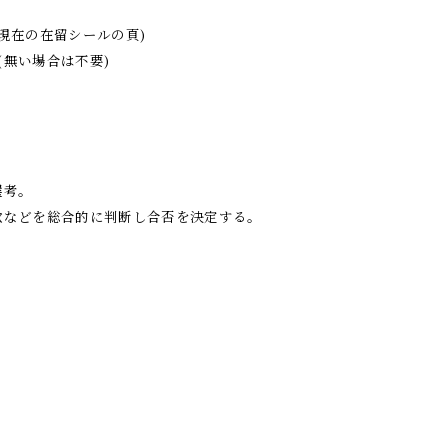
現在の在留シールの頁)
無い場合は不要)
選考。
欲などを総合的に判断し合否を決定する。
る。掲示や郵送は行わない。