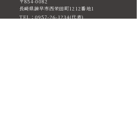
〒854-0082
長崎県諫早市西栄田町1212番地1
TEL：0957-26-1234(代表)
E-mail：koho@wesleyan.ac.jp
＞情報公開
＞JIHEE
＞交通アクセス
＞お問い合わせ
＞関連リンク
＞プライバシーポリシー
＞このサイトについて
＞サイトマップ
＞学校法人鎮西学院
＞鎮西学院高等学校
＞鎮西学院幼稚園
Copyright
© CHINZEI GAKUIN UNIVERSITY
. All rights
reserved.