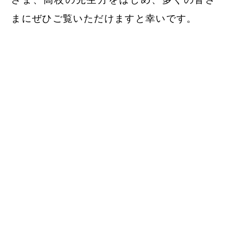
まにぜひご覧いただけますと幸いです。
お問合せはこちら
鎮西学院大学
入試広報課
TEL：0957-26-0044
FAX：0957-26-8206
E-mail：koho@wesleyan.ac.jp
鎮西学院大学
CHINZEI GAKUIN UNIVERSITY